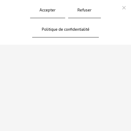
Accepter
Refuser
Politique de confidentialité
Nos collections
La boutique
Nos marques
Prise en charge
Actualités
Mentions légales
02 97 84 93 84